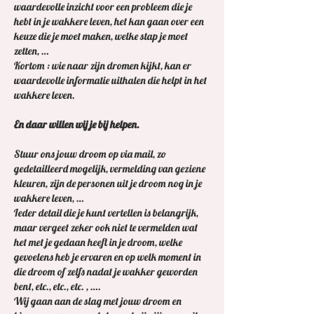
waardevolle inzicht voor een probleem die je
hebt in je wakkere leven, het kan gaan over een
keuze die je moet maken, welke stap je moet
zetten, …
Kortom : wie naar zijn dromen kijkt, kan er
waardevolle informatie uithalen die helpt in het
wakkere leven.
En daar willen wij je bij helpen.
Stuur ons jouw droom op via mail, zo
gedetailleerd mogelijk, vermelding van geziene
kleuren, zijn de personen uit je droom nog in je
wakkere leven, …
Ieder detail die je kunt vertellen is belangrijk,
maar vergeet zeker ook niet te vermelden wat
het met je gedaan heeft in je droom, welke
gevoelens heb je ervaren en op welk moment in
die droom of zelfs nadat je wakker geworden
bent, etc., etc., etc. , ….
Wij gaan aan de slag met jouw droom en